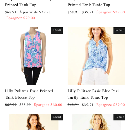
Printed Tank Top
Printed Tank Tunic Top
Prix
Prix
Prix
Prix
$68.91
À partir de $39.91
$68.91
$39.91
Épargnez $29.00
régulier
réduit
régulier
réduit
Épargnez $29.00
Réduit
Réduit
Lilly Pulitzer Essie Printed
Lilly Pulitzer Essie Blue Peri
Tank Blouse Top
Turtly Tank Tunic Top
Prix
Prix
Prix
Prix
$68.99
$38.99
Épargnez $30.00
$68.91
$39.91
Épargnez $29.00
régulier
réduit
régulier
réduit
Réduit
Réduit