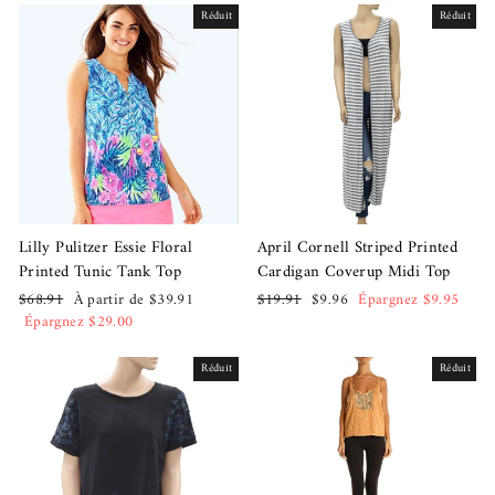
Réduit
Réduit
Lilly Pulitzer Essie Floral
April Cornell Striped Printed
Printed Tunic Tank Top
Cardigan Coverup Midi Top
Prix
Prix
Prix
Prix
$68.91
À partir de $39.91
$19.91
$9.96
Épargnez $9.95
régulier
réduit
régulier
réduit
Épargnez $29.00
Réduit
Réduit