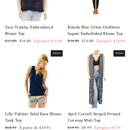
Zara Trafaluc Embroidered
Kimchi Blue Urban Outfitters
Blouse Top
Sequin Embellished Blouse Top
Prix
Prix
Prix
Prix
$35.00
$16.00
Épargnez $19.00
$34.00
$10.00
Épargnez $24.00
régulier
réduit
régulier
réduit
Réduit
Réduit
Lilly Pulitzer Solid Essie Blouse
April Cornell Striped Printed
Tank Top
Coverup Midi Top
Prix
Prix
Prix
Prix
$68.91
À partir de $39.91
$19.93
$9.99
Épargnez $9.94