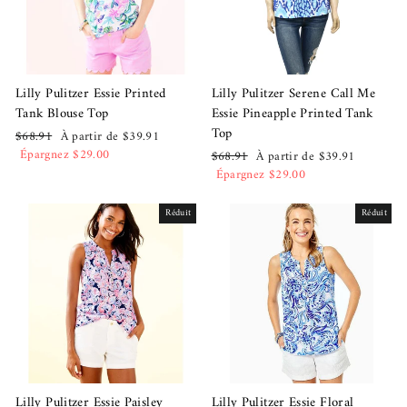
Lilly Pulitzer Essie Printed
Lilly Pulitzer Serene Call Me
Tank Blouse Top
Essie Pineapple Printed Tank
Top
Prix
Prix
$68.91
À partir de $39.91
régulier
réduit
Épargnez $29.00
Prix
Prix
$68.91
À partir de $39.91
régulier
réduit
Épargnez $29.00
Réduit
Réduit
Lilly Pulitzer Essie Paisley
Lilly Pulitzer Essie Floral