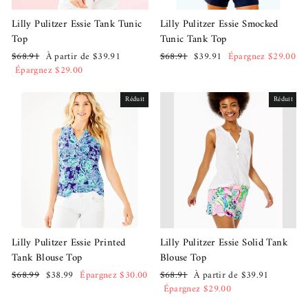
Lilly Pulitzer Essie Tank Tunic
Lilly Pulitzer Essie Smocked
Top
Tunic Tank Top
Prix
Prix
Prix
Prix
$68.91
À partir de $39.91
$68.91
$39.91
Épargnez $29.00
régulier
réduit
régulier
réduit
Épargnez $29.00
Réduit
Réduit
Lilly Pulitzer Essie Printed
Lilly Pulitzer Essie Solid Tank
Tank Blouse Top
Blouse Top
Prix
Prix
Prix
Prix
$68.99
$38.99
Épargnez $30.00
$68.91
À partir de $39.91
régulier
réduit
régulier
réduit
Épargnez $29.00