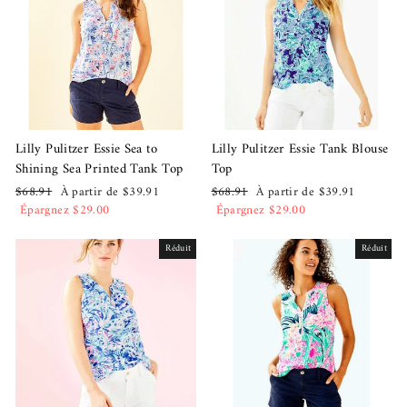
Lilly Pulitzer Essie Sea to
Lilly Pulitzer Essie Tank Blouse
Shining Sea Printed Tank Top
Top
Prix
Prix
Prix
Prix
$68.91
À partir de $39.91
$68.91
À partir de $39.91
régulier
réduit
régulier
réduit
Épargnez $29.00
Épargnez $29.00
Réduit
Réduit