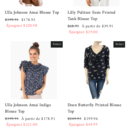
Ulla Johnson Amai Blouse Top
Lilly Pulitzer Essie Printed
Tank Blouse Top
Prix
Prix
$399.91
$178.93
régulier
réduit
Épargnez $220.98
Prix
Prix
$68.91
À partir de $39.91
régulier
réduit
Épargnez $29.00
Réduit
Réduit
Ulla Johnson Amai Indigo
Doen Butterfly Printed Blouse
Blouse Top
Top
Prix
Prix
Prix
Prix
$399.91
À partir de $178.91
$249.95
$199.96
régulier
réduit
régulier
réduit
Épargnez $221.00
Épargnez $49.99