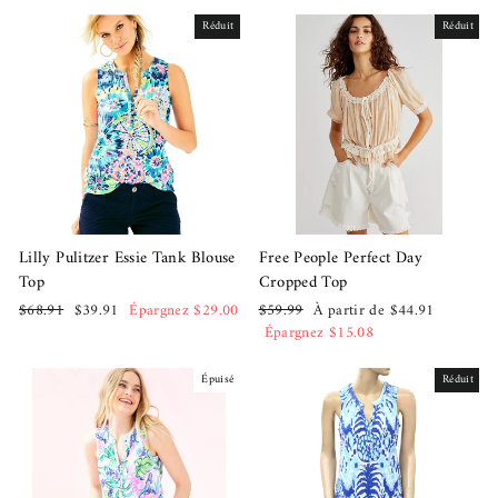
Réduit
Réduit
Lilly Pulitzer Essie Tank Blouse
Free People Perfect Day
Top
Cropped Top
Prix
Prix
Prix
Prix
$68.91
$39.91
Épargnez $29.00
$59.99
À partir de $44.91
régulier
réduit
régulier
réduit
Épargnez $15.08
Épuisé
Réduit