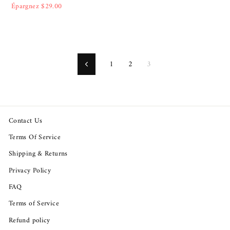
régulier
réduit
régulier
réduit
Épargnez $29.00
1
2
3
Précédent
Contact Us
Terms Of Service
Shipping & Returns
Privacy Policy
FAQ
Terms of Service
Refund policy